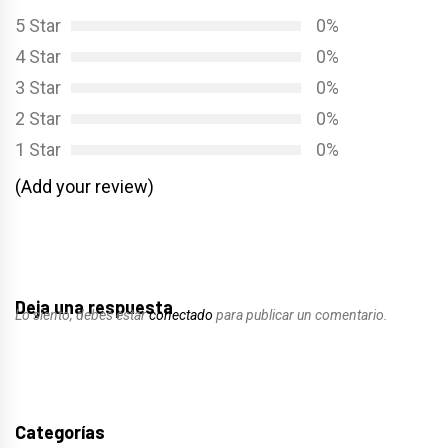
5 Star
0%
4 Star
0%
3 Star
0%
2 Star
0%
1 Star
0%
(Add your review)
Deja una respuesta
Lo siento, debes estar
conectado
para publicar un comentario.
Categorías