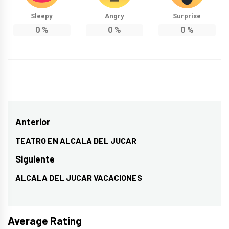
Sleepy
Angry
Surprise
0
%
0
%
0
%
Navegación
Anterior
de
TEATRO EN ALCALA DEL JUCAR
Entrada
entradas
anterior:
Siguiente
ALCALA DEL JUCAR VACACIONES
Entrada
siguiente:
Average Rating