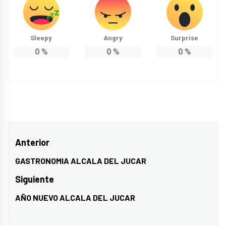
Sleepy
Angry
Surprise
0
%
0
%
0
%
Navegación
Anterior
de
GASTRONOMIA ALCALA DEL JUCAR
Entrada
entradas
anterior:
Siguiente
AÑO NUEVO ALCALA DEL JUCAR
Entrada
siguiente: