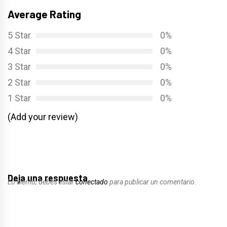
Average Rating
5 Star
0%
4 Star
0%
3 Star
0%
2 Star
0%
1 Star
0%
(Add your review)
Deja una respuesta
Lo siento, debes estar
conectado
para publicar un comentario.