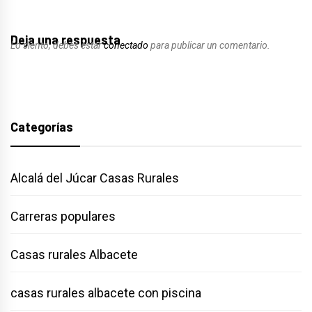
Deja una respuesta
Lo siento, debes estar
conectado
para publicar un comentario.
Categorías
Alcalá del Júcar Casas Rurales
Carreras populares
Casas rurales Albacete
casas rurales albacete con piscina