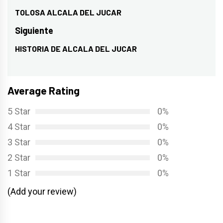
de
TOLOSA ALCALA DEL JUCAR
Entrada
entradas
anterior:
Siguiente
HISTORIA DE ALCALA DEL JUCAR
Entrada
siguiente:
Average Rating
5 Star
0%
4 Star
0%
3 Star
0%
2 Star
0%
1 Star
0%
(Add your review)