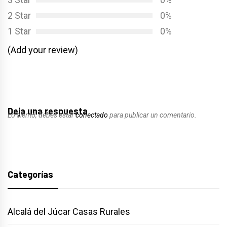
2 Star
0%
1 Star
0%
(Add your review)
Deja una respuesta
Lo siento, debes estar
conectado
para publicar un comentario.
Categorías
Alcalá del Júcar Casas Rurales