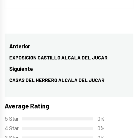
Navegación
Anterior
de
EXPOSICION CASTILLO ALCALA DEL JUCAR
Entrada
entradas
anterior:
Siguiente
CASAS DEL HERRERO ALCALA DEL JUCAR
Entrada
siguiente:
Average Rating
5 Star
0%
4 Star
0%
3 Star
0%