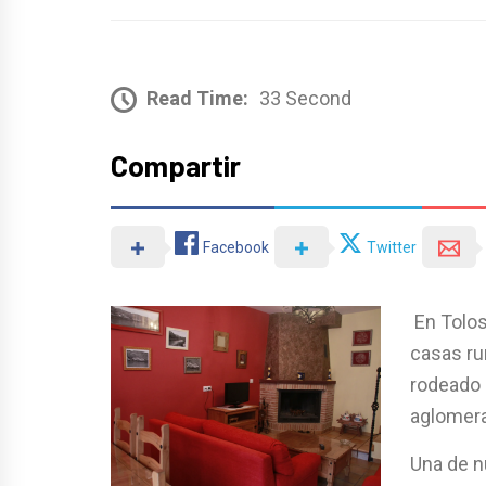
Read Time:
33 Second
Compartir
Facebook
Twitter
En Tolos
casas ru
rodeado d
aglomerac
Una de n