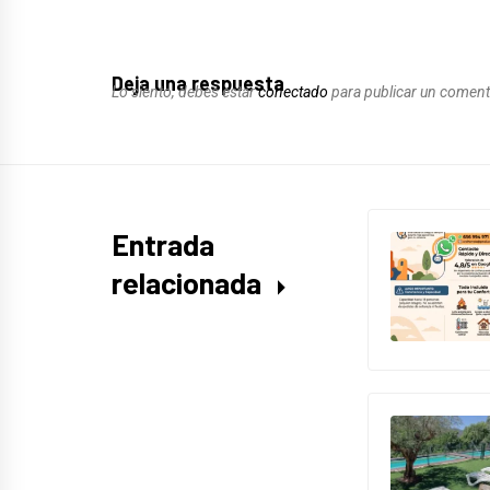
Deja una respuesta
Lo siento, debes estar
conectado
para publicar un coment
Entrada
relacionada