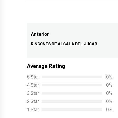
Navegación
Anterior
de
RINCONES DE ALCALA DEL JUCAR
Entrada
entradas
anterior:
Average Rating
5 Star
0%
4 Star
0%
3 Star
0%
2 Star
0%
1 Star
0%