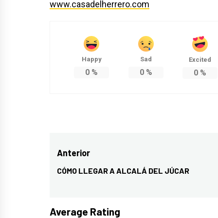
www.casadelherrero.com
Happy
Sad
Excited
0
%
0
%
0
%
Navegación
Anterior
de
CÓMO LLEGAR A ALCALÁ DEL JÚCAR
Entrada
entradas
anterior:
Average Rating