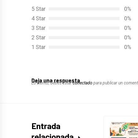
5 Star
0%
4 Star
0%
3 Star
0%
2 Star
0%
1 Star
0%
Deja una respuesta
Lo siento, debes estar
conectado
para publicar un coment
Entrada
relacionada