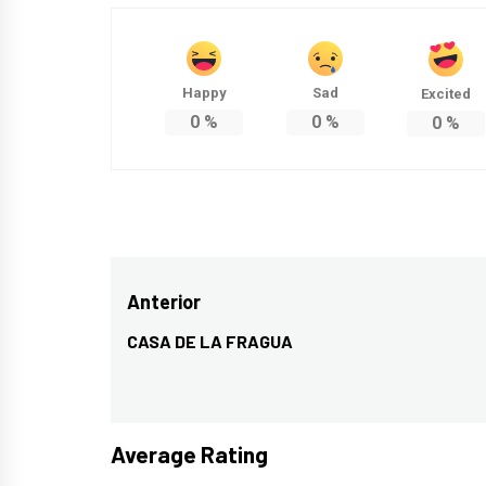
Happy
Sad
Excited
0
%
0
%
0
%
Navegación
Anterior
de
CASA DE LA FRAGUA
Entrada
entradas
anterior:
Average Rating