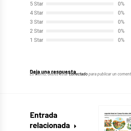
5 Star
0%
4 Star
0%
3 Star
0%
2 Star
0%
1 Star
0%
Deja una respuesta
Lo siento, debes estar
conectado
para publicar un coment
Entrada
relacionada