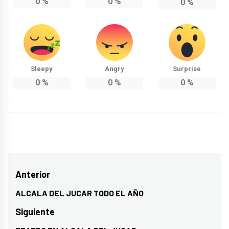
0
%
0
%
0
%
Sleepy
Angry
Surprise
0
%
0
%
0
%
Navegación
Anterior
de
ALCALA DEL JUCAR TODO EL AÑO
Entrada
entradas
anterior:
Siguiente