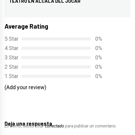
TEATRO EN ALCALA DEL JUCAR
Entrada
siguiente:
Average Rating
5 Star
0%
4 Star
0%
3 Star
0%
2 Star
0%
1 Star
0%
(Add your review)
Deja una respuesta
Lo siento, debes estar
conectado
para publicar un comentario.