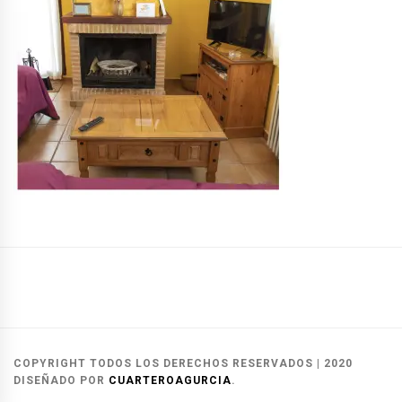
Casas
Casas
Reservas
Rurales
del
y
Alcalá
Herrero
contacto
COPYRIGHT TODOS LOS DERECHOS RESERVADOS
|
2020
del
DISEÑADO POR
CUARTEROAGURCIA
.