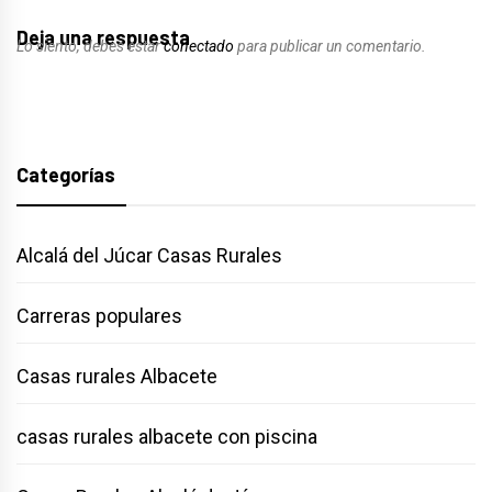
Deja una respuesta
Lo siento, debes estar
conectado
para publicar un comentario.
Categorías
Alcalá del Júcar Casas Rurales
Carreras populares
Casas rurales Albacete
casas rurales albacete con piscina