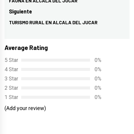
de
FAUNA EN ALCALA DEL JUCAR
Entrada
entradas
anterior:
Siguiente
TURISMO RURAL EN ALCALA DEL JUCAR
Entrada
siguiente:
Average Rating
5 Star
0%
4 Star
0%
3 Star
0%
2 Star
0%
1 Star
0%
(Add your review)