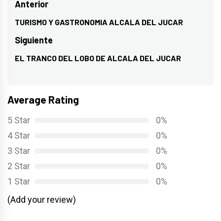
Navegación
Anterior
de
TURISMO Y GASTRONOMIA ALCALA DEL JUCAR
Entrada
entradas
anterior:
Siguiente
EL TRANCO DEL LOBO DE ALCALA DEL JUCAR
Entrada
siguiente:
Average Rating
5 Star
0%
4 Star
0%
3 Star
0%
2 Star
0%
1 Star
0%
(Add your review)