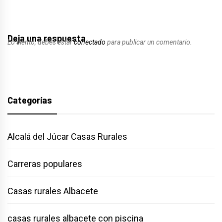
Deja una respuesta
Lo siento, debes estar
conectado
para publicar un comentario.
Categorías
Alcalá del Júcar Casas Rurales
Carreras populares
Casas rurales Albacete
casas rurales albacete con piscina