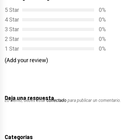
5 Star
0%
4 Star
0%
3 Star
0%
2 Star
0%
1 Star
0%
(Add your review)
Deja una respuesta
Lo siento, debes estar
conectado
para publicar un comentario.
Categorías