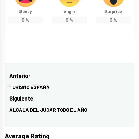
Sleepy
Angry
Surprise
0
%
0
%
0
%
Navegación
Anterior
de
TURISMO ESPAÑA
Entrada
entradas
anterior:
Siguiente
ALCALA DEL JUCAR TODO EL AÑO
Entrada
siguiente:
Average Rating