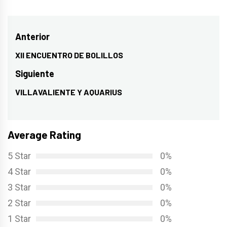
Navegación
Anterior
de
XII ENCUENTRO DE BOLILLOS
Entrada
entradas
anterior:
Siguiente
VILLAVALIENTE Y AQUARIUS
Entrada
siguiente:
Average Rating
5 Star
0%
4 Star
0%
3 Star
0%
2 Star
0%
1 Star
0%