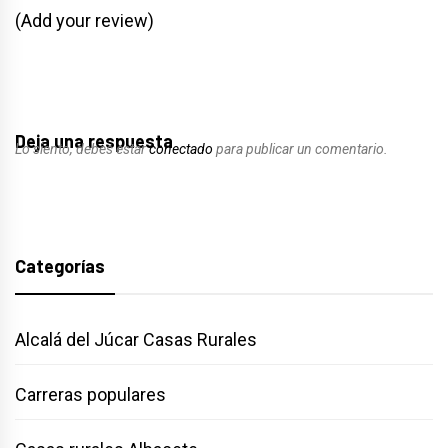
(Add your review)
Deja una respuesta
Lo siento, debes estar
conectado
para publicar un comentario.
Categorías
Alcalá del Júcar Casas Rurales
Carreras populares