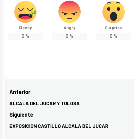
Sleepy
Angry
Surprise
0
%
0
%
0
%
Navegación
Anterior
de
ALCALA DEL JUCAR Y TOLOSA
Entrada
entradas
anterior:
Siguiente
EXPOSICION CASTILLO ALCALA DEL JUCAR
Entrada
siguiente: