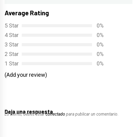
Average Rating
5 Star
0%
4 Star
0%
3 Star
0%
2 Star
0%
1 Star
0%
(Add your review)
Deja una respuesta
Lo siento, debes estar
conectado
para publicar un comentario.