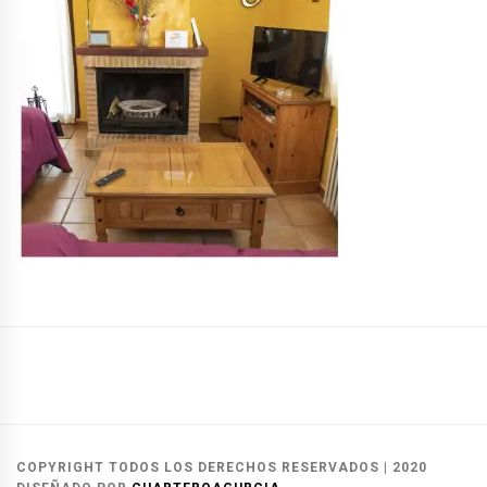
Casas
Casas
Reservas
Rurales
del
y
Alcalá
Herrero
contacto
COPYRIGHT TODOS LOS DERECHOS RESERVADOS
|
2020
del